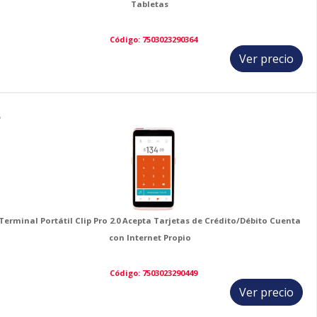
Tabletas
Código: 7503023290364
Ver precio
6
Terminal Portátil Clip Pro 2.0 Acepta Tarjetas de Crédito/Débito Cuenta
con Internet Propio
Código: 7503023290449
Ver precio