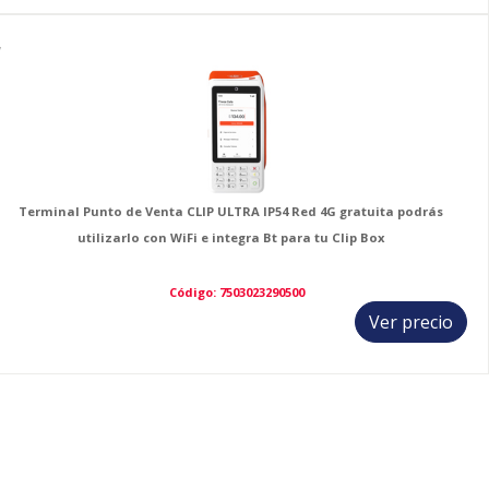
7
Terminal Punto de Venta CLIP ULTRA IP54 Red 4G gratuita podrás
utilizarlo con WiFi e integra Bt para tu Clip Box
Código: 7503023290500
Ver precio