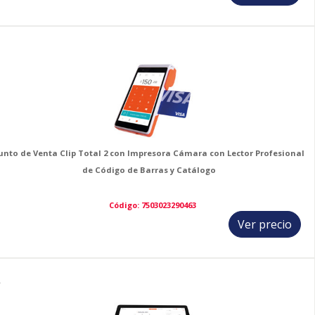
3
unto de Venta Clip Total 2 con Impresora Cámara con Lector Profesional
de Código de Barras y Catálogo
Código: 7503023290463
Ver precio
4