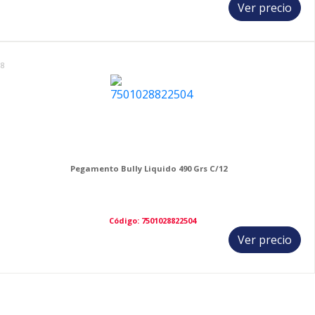
Ver precio
18
Pegamento Bully Liquido 490 Grs C/12
Código: 7501028822504
Ver precio