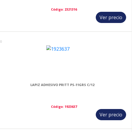
Código: 2321316
Ver precio
10
LAPIZ ADHESIVO PRITT PS-11GRS C/12
Código: 1923637
Ver precio