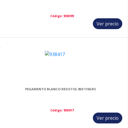
Código: 938399
Ver precio
6
PEGAMENTO BLANCO RESISTOL 850 110GRS
Código: 938417
Ver precio