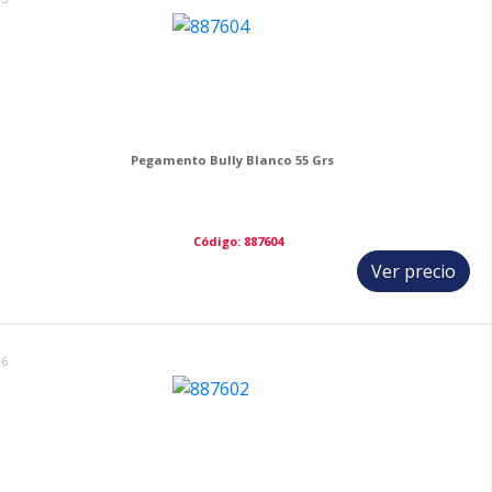
Pegamento Bully Blanco 55 Grs
Código: 887604
Ver precio
16