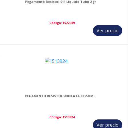
Pegamento Resistol 911 Líquido Tubo 2 gr
Código: 1522039
Ver precio
2
PEGAMENTO RESISTOL 5000 LATA C/250 ML.
Código: 1513924
Ver precio