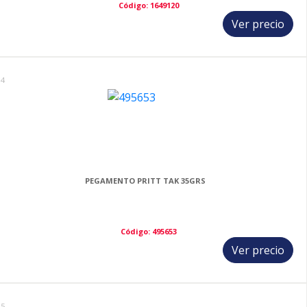
Código: 1649120
Ver precio
14
PEGAMENTO PRITT TAK 35GRS
Código: 495653
Ver precio
15