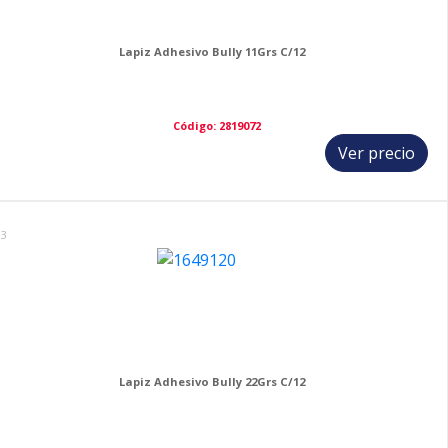
Lapiz Adhesivo Bully 11Grs C/12
Código: 2819072
Ver precio
13
Lapiz Adhesivo Bully 22Grs C/12