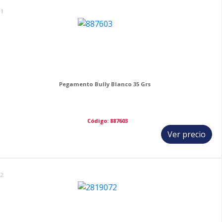
11
Pegamento Bully Blanco 35 Grs
Código: 887603
Ver precio
12