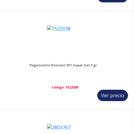
3
Pegamento Resistol 911 Super Gel 3 gr
Código: 1522038
Ver precio
4