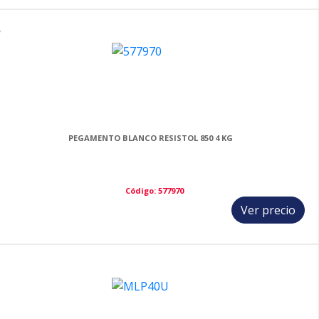
7
PEGAMENTO BLANCO RESISTOL 850 4 KG
Código: 577970
Ver precio
8