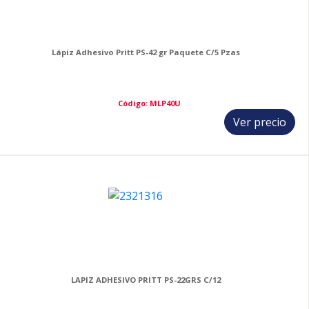
Lápiz Adhesivo Pritt PS-42 gr Paquete C/5 Pzas
Código: MLP40U
Ver precio
9
LAPIZ ADHESIVO PRITT PS-22GRS C/12