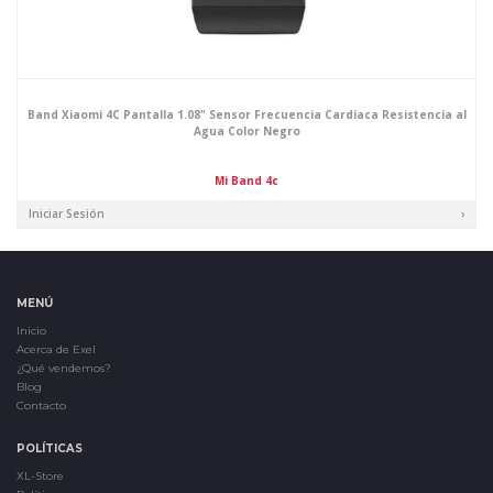
Band Xiaomi 4C Pantalla 1.08" Sensor Frecuencia Cardiaca Resistencia al
Agua Color Negro
Mi Band 4c
Iniciar Sesión
›
MENÚ
Inicio
Acerca de Exel
¿Qué vendemos?
Blog
Contacto
POLÍTICAS
XL-Store