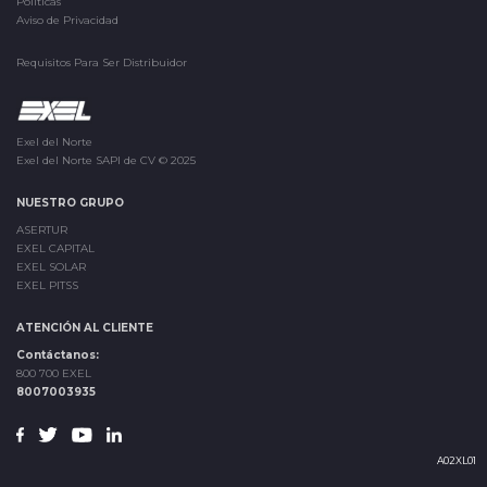
Políticas
Aviso de Privacidad
Requisitos Para Ser Distribuidor
Exel del Norte
Exel del Norte SAPI de CV © 2025
NUESTRO GRUPO
ASERTUR
EXEL CAPITAL
EXEL SOLAR
EXEL PITSS
ATENCIÓN AL CLIENTE
Contáctanos:
800 700 EXEL
8007003935
A02XL01