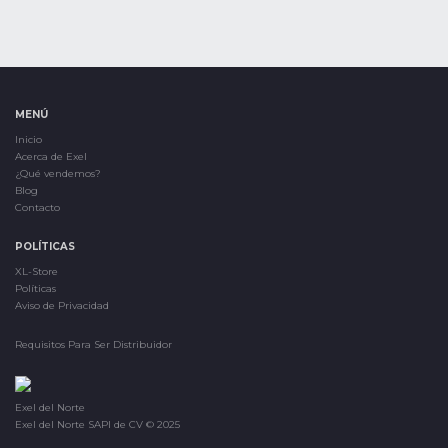
MENÚ
Inicio
Acerca de Exel
¿Qué vendemos?
Blog
Contacto
POLÍTICAS
XL-Store
Políticas
Aviso de Privacidad
Requisitos Para Ser Distribuidor
Exel del Norte
Exel del Norte SAPI de CV © 2025