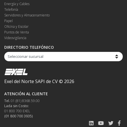
Energía y Cables
Telefonía
Servidores y Almacenamiento
Papel
Oficina y Escolar
Puntos de Venta
Videovigilancia
DIRECTORIO TELEFÓNICO
Exel del Norte SAPI de CV ©
2026
ATENCIÓN AL CLIENTE
Tel.
01 (81) 8368.59.00
Lada sin Costo:
01 800 700 EXEL
(01 800 700 3935)