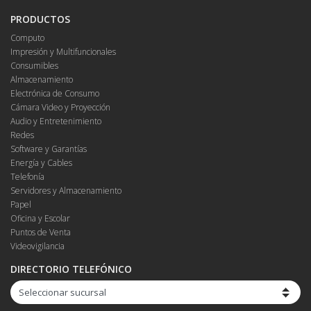
PRODUCTOS
Computo
Impresión y Multifuncionales
Consumibles
Almacenamiento
Electrónica de Consumo
Cámara Video y Proyección
Audio y Entretenimiento
Redes
Software y Garantías
Energía y Cables
Telefonía
Servidores y Almacenamiento
Papel
Oficina y Escolar
Puntos de Venta
Videovigilancia
DIRECTORIO TELEFÓNICO