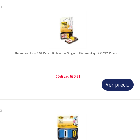
11
Banderitas 3M Post It Icono Signo Firme Aquí C/12 Pzas
Código: 680-31
Ver precio
12