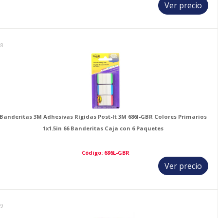
Ver precio
18
Banderitas 3M Adhesivas Rígidas Post-It 3M 686l-GBR Colores Primarios
1x1.5in 66 Banderitas Caja con 6 Paquetes
Código: 686L-GBR
Ver precio
19