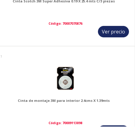
Cinta Scotch 3M Super Adhesiva 0.19 X 25.4 mts C/3 piezas
Código: 70007070876
Ver precio
21
Cinta de montaje 3M para interior 2.4cms X 1.39mts
Código: 70009113898
Ver precio