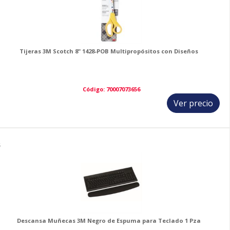
Tijeras 3M Scotch 8" 1428-POB Multipropósitos con Diseños
Código: 70007073656
Ver precio
5
Descansa Muñecas 3M Negro de Espuma para Teclado 1 Pza