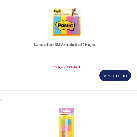
Banderitas 3M Astrobrite 50 Hojas
Código: 671-4AU
Ver precio
16