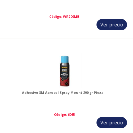
Código: WR209MB
Ver precio
6
Adhesivo 3M Aerosol Spray Mount 290 gr Pieza
Código: 6065
Ver precio