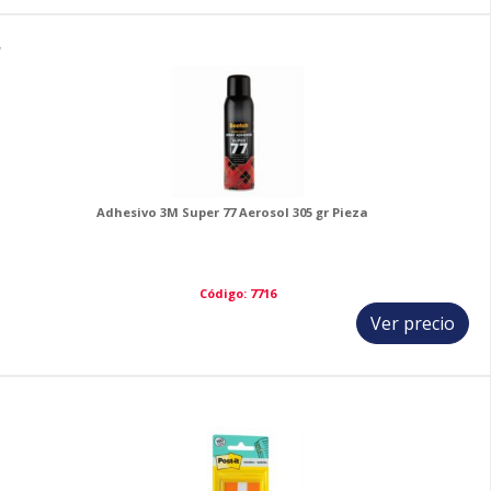
7
Adhesivo 3M Super 77 Aerosol 305 gr Pieza
Código: 7716
Ver precio
8