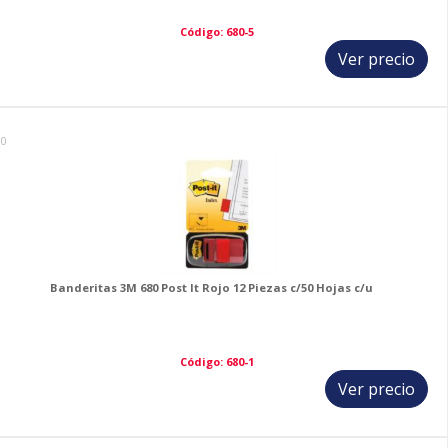
Código: 680-5
Ver precio
10
Banderitas 3M 680 Post It Rojo 12 Piezas c/50 Hojas c/u
Código: 680-1
Ver precio