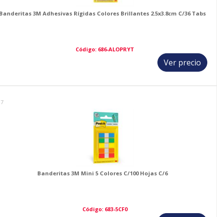
Banderitas 3M Adhesivas Rígidas Colores Brillantes 2.5x3.8cm C/36 Tabs
Código: 686-ALOPRYT
Ver precio
17
Banderitas 3M Mini 5 Colores C/100 Hojas C/6
Código: 683-5CF0