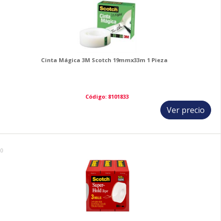
Cinta Mágica 3M Scotch 19mmx33m 1 Pieza
Código: 8101833
Ver precio
20