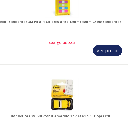
Mini Banderitas 3M Post It Colores Ultra 12mmx43mm C/100 Banderitas
Código: 683-4AB
Ver precio
9
Banderitas 3M 680 Post It Amarillo 12 Piezas c/50 Hojas c/u