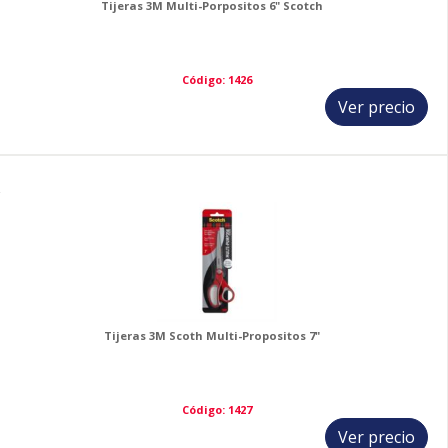
Tijeras 3M Multi-Porpositos 6" Scotch
Código: 1426
Ver precio
2
Tijeras 3M Scoth Multi-Propositos 7"
Código: 1427
Ver precio