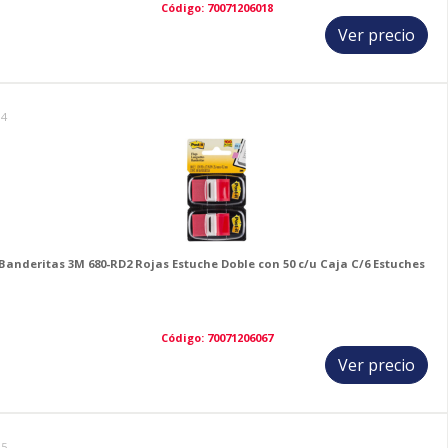
Código: 70071206018
Ver precio
14
Banderitas 3M 680-RD2 Rojas Estuche Doble con 50 c/u Caja C/6 Estuches
Código: 70071206067
Ver precio
15