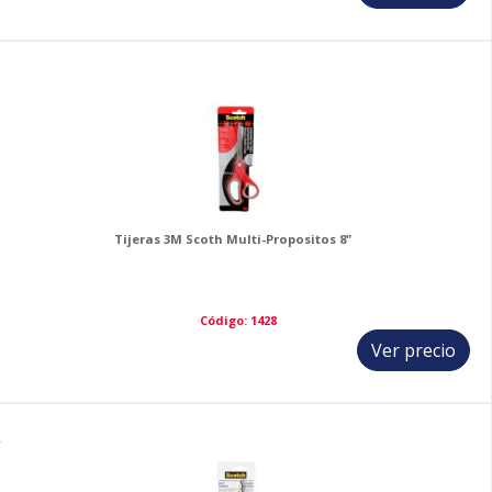
3
Tijeras 3M Scoth Multi-Propositos 8"
Código: 1428
Ver precio
4