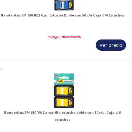
Banderitas 3M 680-BE2 Azul Estuche Doble con 50 c/u Caja C/6 Estuches
Código: 70071206026
Ver precio
13
Banderitas 3M 680-YW2 amarillo estuche doble con 50 c/u. Caja c/6
estuches