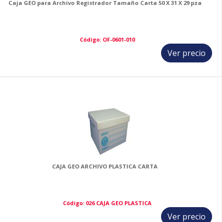
Caja GEO para Archivo Registrador Tamaño Carta 50 X 31 X 29 pza
Código: OF-0601-010
Ver precio
2
CAJA GEO ARCHIVO PLASTICA CARTA
Código: 026 CAJA GEO PLASTICA
Ver precio