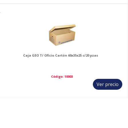
7
Caja GEO T/ Oficio Cartón 60x35x25 c/20 pzas
Código: 10003
Ver precio