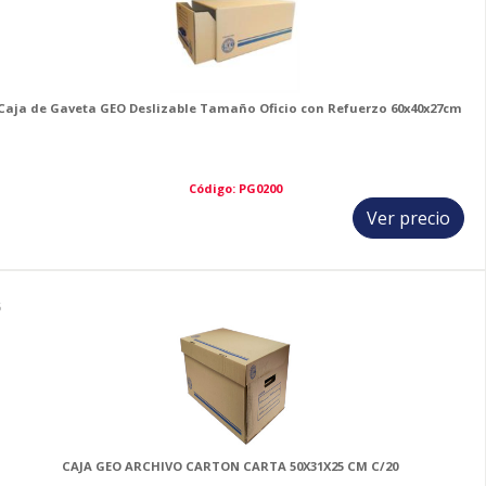
Caja de Gaveta GEO Deslizable Tamaño Oficio con Refuerzo 60x40x27cm
Código: PG0200
Ver precio
5
CAJA GEO ARCHIVO CARTON CARTA 50X31X25 CM C/20