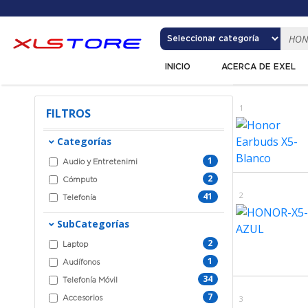
INICIO
ACERCA DE EXEL
1
FILTROS
Categorías
1
Audio y Entretenimi
2
Cómputo
2
41
Telefonía
SubCategorías
2
Laptop
1
Audífonos
34
Telefonía Móvil
7
3
Accesorios