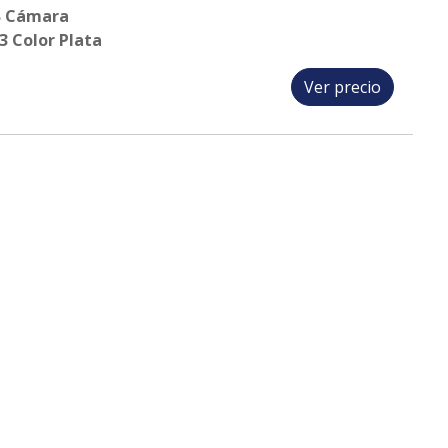
B Cámara
 Color Plata
Ver precio
Plata Estelar
Ver precio
r Aquamarino
Ver precio