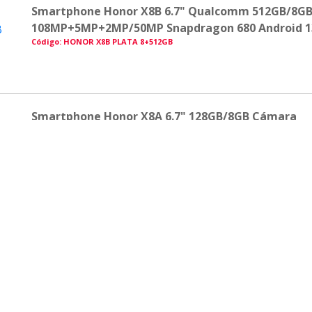
Smartphone Honor X8B 6.7" Qualcomm 512GB/8G
108MP+5MP+2MP/50MP Snapdragon 680 Android 13
Código: HONOR X8B PLATA 8+512GB
Smartphone Honor X8A 6.7" 128GB/8GB Cámara
100MP+5MP+2MP/16MP Mediatek Android 12 Color 
Código: HONOR-X8A-PLATA
Smartphone Honor X8A 6.7" 128GB/8GB Cámara
100MP+5MP+2MP/16MP Mediatek Android 12 Colo
Código: HONOR-X8A-AQUAMARINO