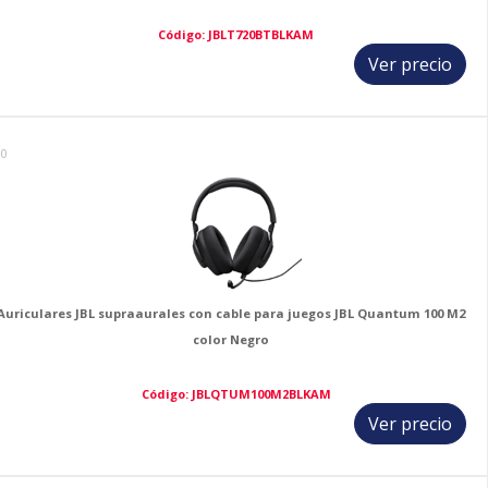
Código: JBLT720BTBLKAM
Ver precio
10
Auriculares JBL supraaurales con cable para juegos JBL Quantum 100 M2
color Negro
Código: JBLQTUM100M2BLKAM
Ver precio