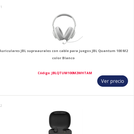
11
Auriculares JBL supraaurales con cable para juegos JBL Quantum 100 M2
color Blanco
Código: JBLQTUM100M2WHTAM
Ver precio
12