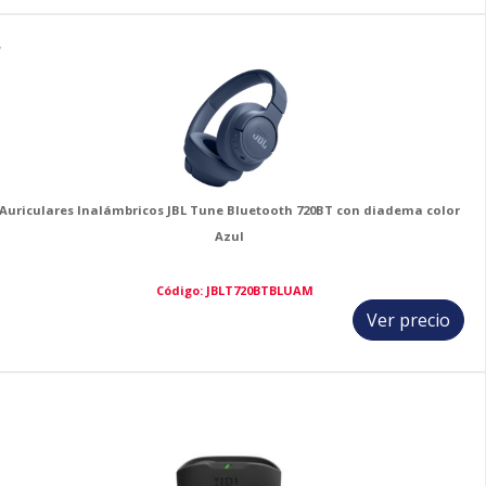
7
Auriculares Inalámbricos JBL Tune Bluetooth 720BT con diadema color
Azul
Código: JBLT720BTBLUAM
Ver precio
8