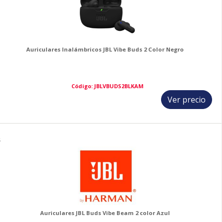
Auriculares Inalámbricos JBL Vibe Buds 2 Color Negro
Código: JBLVBUDS2BLKAM
Ver precio
5
Auriculares JBL Buds Vibe Beam 2 color Azul