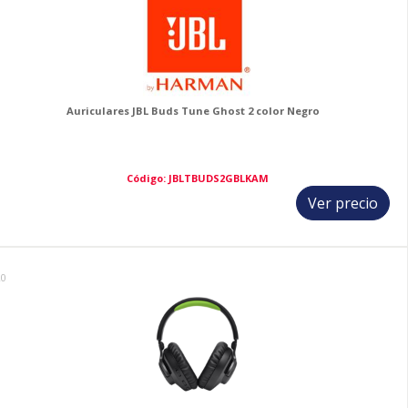
Auriculares JBL Buds Tune Ghost 2 color Negro
Código: JBLTBUDS2GBLKAM
Ver precio
20