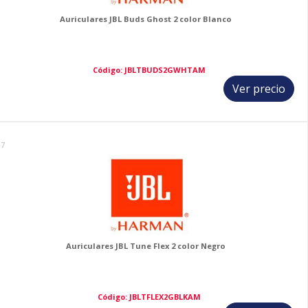
Auriculares JBL Buds Ghost 2 color Blanco
Código: JBLTBUDS2GWHTAM
Ver precio
17
Auriculares JBL Tune Flex 2 color Negro
Código: JBLTFLEX2GBLKAM