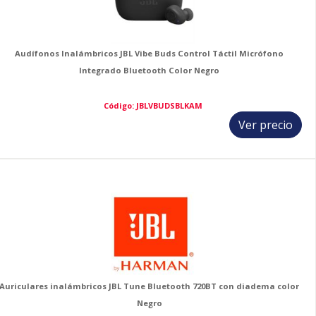
Audífonos Inalámbricos JBL Vibe Buds Control Táctil Micrófono
Integrado Bluetooth Color Negro
Código: JBLVBUDSBLKAM
Ver precio
9
Auriculares inalámbricos JBL Tune Bluetooth 720BT con diadema color
Negro