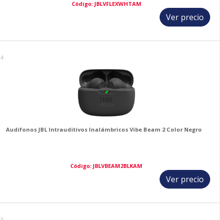
Código: JBLVFLEXWHTAM
Ver precio
14
Audifonos JBL Intrauditivos Inalámbricos Vibe Beam 2 Color Negro
Código: JBLVBEAM2BLKAM
Ver precio
15