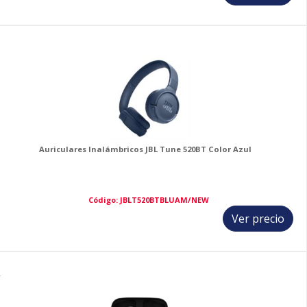
3
Auriculares Inalámbricos JBL Tune 520BT Color Azul
Código: JBLT520BTBLUAM/NEW
Ver precio
4