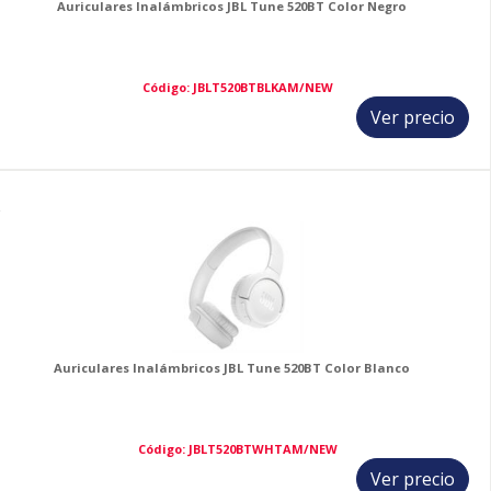
Auriculares Inalámbricos JBL Tune 520BT Color Negro
Código: JBLT520BTBLKAM/NEW
Ver precio
2
Auriculares Inalámbricos JBL Tune 520BT Color Blanco
Código: JBLT520BTWHTAM/NEW
Ver precio