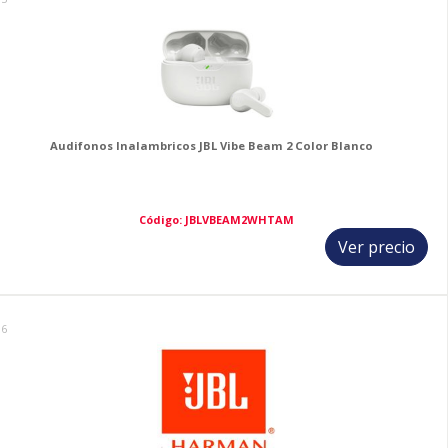
Audifonos Inalambricos JBL Vibe Beam 2 Color Blanco
Código: JBLVBEAM2WHTAM
Ver precio
16