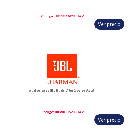
Código: JBLVBEAM2BLUAM
Ver precio
6
Auriculares JBL Buds Vibe 2 color Azul
Código: JBLVBUDS2BLUAM
Ver precio