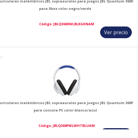
uriculares inalámbricos JBL supraaurales para juegos JBL Quantum 360X
para Xbox color negro/verde
Código: JBLQ360XWLBLKGRNAM
Ver precio
21
uriculares inalámbricos JBL supraaurales para juegos JBL Quantum 360P
para consola PS color blanco/azul
Código: JBLQ360PWLWHTBLUAM
Ver precio