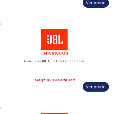
Ver precio
18
Auriculares JBL Tune Flex 2 color Blanco
Código: JBLTFLEX2GWHTAM
Ver precio
19