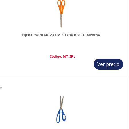
TIJERA ESCOLAR MAE 5" ZURDA REGLA IMPRESA
Código: MT-5RL
Ver precio
20