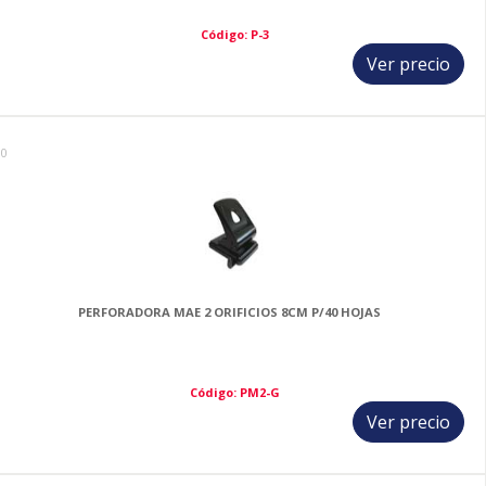
Código: P-3
Ver precio
10
PERFORADORA MAE 2 ORIFICIOS 8CM P/40 HOJAS
Código: PM2-G
Ver precio