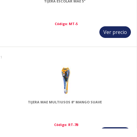
TIJERA ESCOLAR MAE 5"
Código: MT-5
Ver precio
21
TIJERA MAE MULTIUSOS 8" MANGO SUAVE
Código: RT-7B
Ver precio