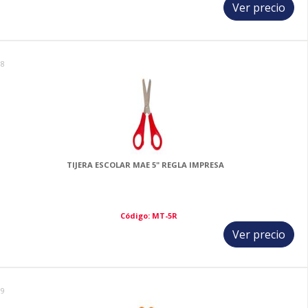
Ver precio
18
TIJERA ESCOLAR MAE 5" REGLA IMPRESA
Código: MT-5R
Ver precio
19