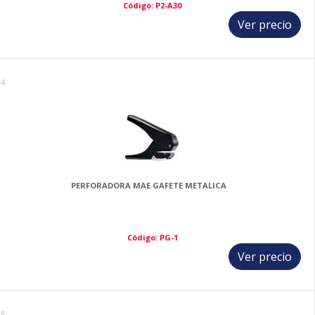
Código: P2-A30
Ver precio
14
PERFORADORA MAE GAFETE METALICA
Código: PG-1
Ver precio
15