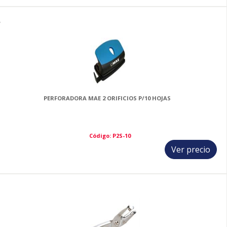
7
PERFORADORA MAE 2 ORIFICIOS P/10 HOJAS
Código: P2S-10
Ver precio
8