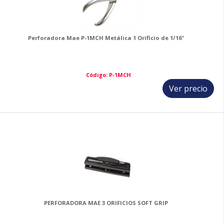
Perforadora Mae P-1MCH Metálica 1 Orificio de 1/16"
Código: P-1MCH
Ver precio
9
PERFORADORA MAE 3 ORIFICIOS SOFT GRIP