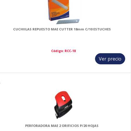
CUCHIILAS REPUESTO MAE CUTTER 18mm C/10 ESTUCHES
Código: RCC-18
Ver precio
5
PERFORADORA MAE 2 ORIFICIOS P/20 HOJAS