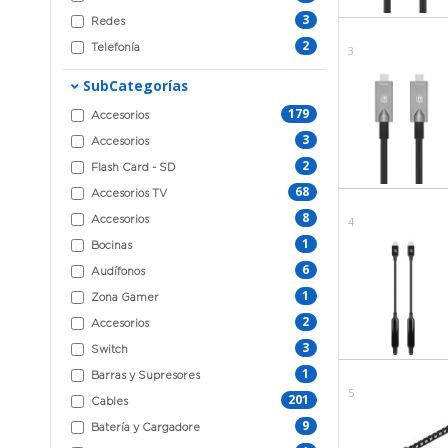
3
Redes
2
Telefonía
3
SubCategorías
179
Accesorios
3
Accesorios
2
Flash Card - SD
68
Accesorios TV
8
4
Accesorios
1
Bocinas
6
Audífonos
1
Zona Gamer
2
Accesorios
3
Switch
1
Barras y Supresores
5
201
Cables
9
Batería y Cargadore