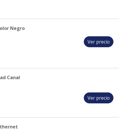
olor Negro
Ver precio
dad Canal
Ver precio
Ethernet