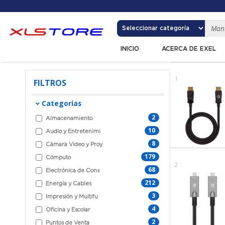
INICIO
ACERCA DE EXEL
1
FILTROS
Categorías
2
Almacenamiento
10
Audio y Entretenimi
8
Cámara Video y Proy
179
Cómputo
2
68
Electrónica de Cons
212
Energía y Cables
3
Impresión y Multifu
4
Oficina y Escolar
2
Puntos de Venta