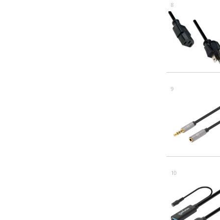
8
9
10