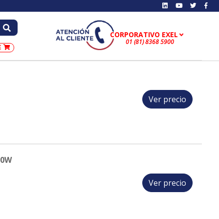
01 (81) 8368 5900
E
Ver precio
60W
Ver precio