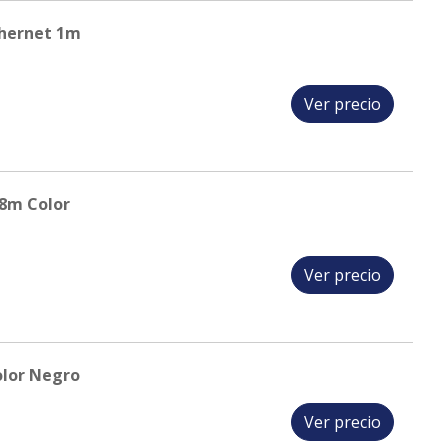
thernet 1m
Ver precio
8m Color
Ver precio
olor Negro
Ver precio