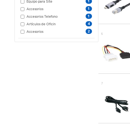
1
Equipo para Site
1
Accesorios
1
Accesorios Telefono
4
Artículos de Oficin
2
Accesorios
6
7