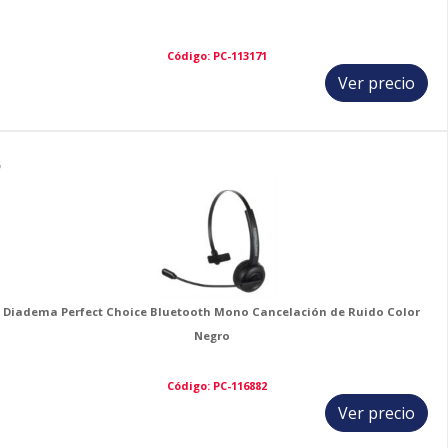
Código: PC-113171
Ver precio
6
Diadema Perfect Choice Bluetooth Mono Cancelación de Ruido Color
Negro
Código: PC-116882
Ver precio