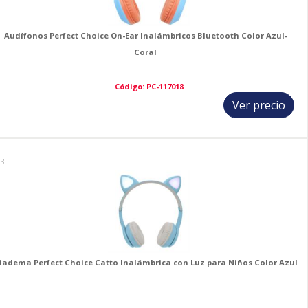
Audífonos Perfect Choice On-Ear Inalámbricos Bluetooth Color Azul-
Coral
Código: PC-117018
Ver precio
13
iadema Perfect Choice Catto Inalámbrica con Luz para Niños Color Azul