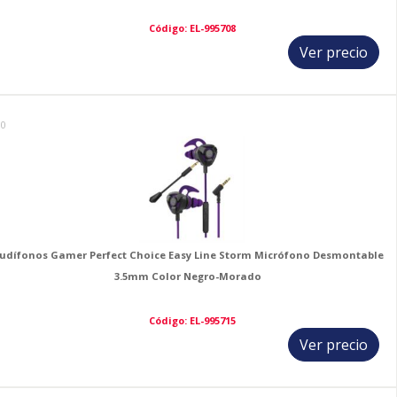
Código: EL-995708
Ver precio
10
udífonos Gamer Perfect Choice Easy Line Storm Micrófono Desmontable
3.5mm Color Negro-Morado
Código: EL-995715
Ver precio