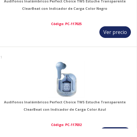
Audífonos Inalámbricos Perfect Choice TWS Estuche Transparente
ClearBeat con Indicador de Carga Color Negro
Código: PC-117025
Ver precio
21
Audífonos Inalámbricos Perfect Choice TWS Estuche Transparente
ClearBeat con Indicador de Carga Color Azul
Código: PC-117032
Ver precio