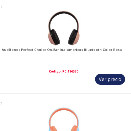
11
Audífonos Perfect Choice On-Ear Inalámbricos Bluetooth Color Rosa
Código: PC-116530
Ver precio
12