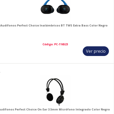
Audífonos Perfect Choice Inalámbricos BT TWS Extra Bass Color Negro
Código: PC-116523
Ver precio
5
udífonos Perfect Choice On Ear 3.5mm Micrófono Integrado Color Negro