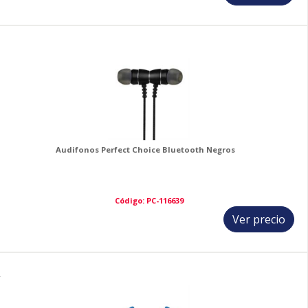
3
Audifonos Perfect Choice Bluetooth Negros
Código: PC-116639
Ver precio
4