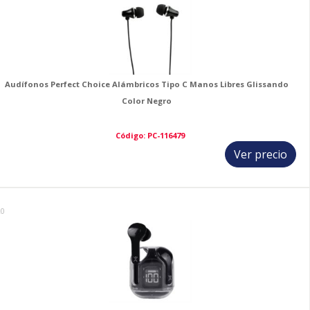
Audífonos Perfect Choice Alámbricos Tipo C Manos Libres Glissando
Color Negro
Código: PC-116479
Ver precio
20