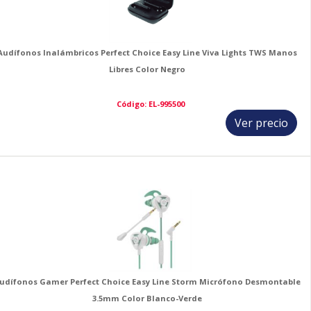
Audífonos Inalámbricos Perfect Choice Easy Line Viva Lights TWS Manos
Libres Color Negro
Código: EL-995500
Ver precio
9
udífonos Gamer Perfect Choice Easy Line Storm Micrófono Desmontable
3.5mm Color Blanco-Verde