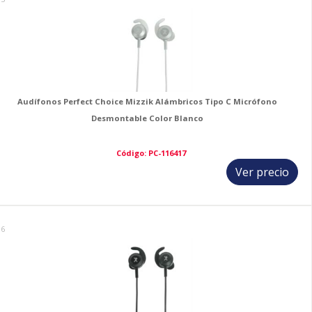
Audífonos Perfect Choice Mizzik Alámbricos Tipo C Micrófono
Desmontable Color Blanco
Código: PC-116417
Ver precio
16