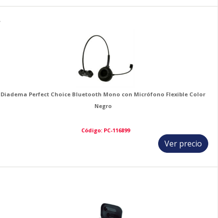
7
Diadema Perfect Choice Bluetooth Mono con Micrófono Flexible Color
Negro
Código: PC-116899
Ver precio
8