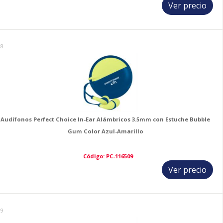
Ver precio
18
Audífonos Perfect Choice In-Ear Alámbricos 3.5mm con Estuche Bubble
Gum Color Azul-Amarillo
Código: PC-116509
Ver precio
19