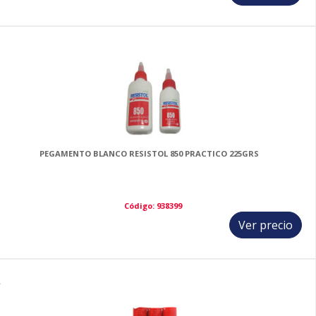
3
PEGAMENTO BLANCO RESISTOL 850 PRACTICO 225GRS
Código: 938399
Ver precio
4