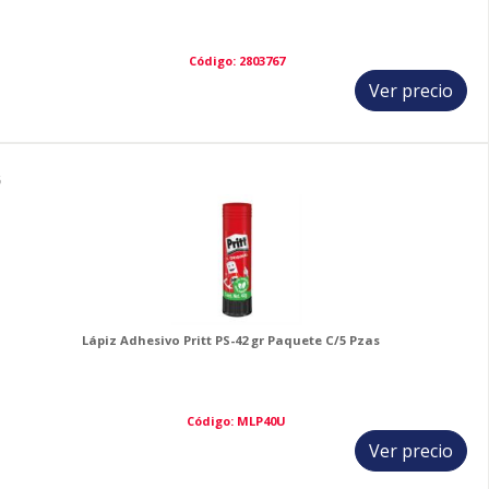
Código: 2803767
Ver precio
6
Lápiz Adhesivo Pritt PS-42 gr Paquete C/5 Pzas
Código: MLP40U
Ver precio