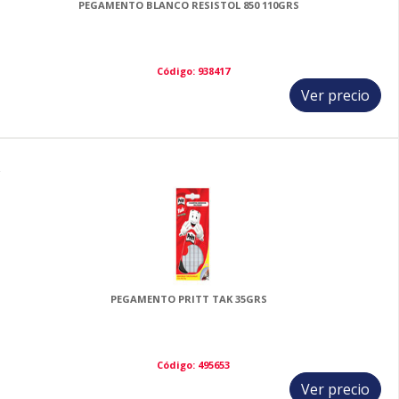
PEGAMENTO BLANCO RESISTOL 850 110GRS
Código: 938417
Ver precio
2
PEGAMENTO PRITT TAK 35GRS
Código: 495653
Ver precio