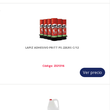
7
LAPIZ ADHESIVO PRITT PS-22GRS C/12
Código: 2321316
Ver precio
8