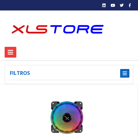
FILTROS
1