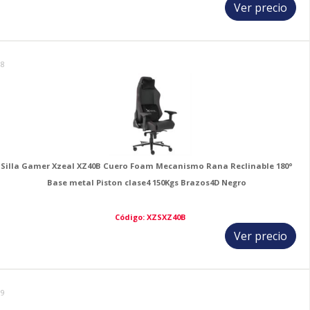
Ver precio
18
Silla Gamer Xzeal XZ40B Cuero Foam Mecanismo Rana Reclinable 180°
Base metal Piston clase4 150Kgs Brazos4D Negro
Código: XZSXZ40B
Ver precio
19