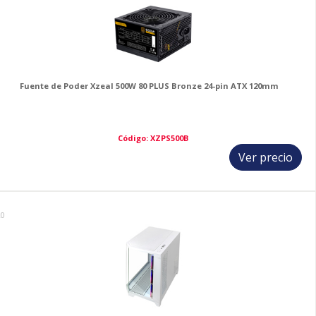
Fuente de Poder Xzeal 500W 80 PLUS Bronze 24-pin ATX 120mm
Código: XZPS500B
Ver precio
20