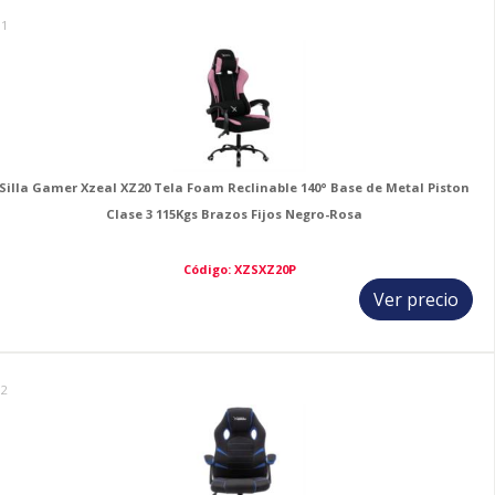
11
Silla Gamer Xzeal XZ20 Tela Foam Reclinable 140° Base de Metal Piston
Clase 3 115Kgs Brazos Fijos Negro-Rosa
Código: XZSXZ20P
Ver precio
12