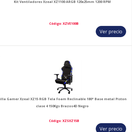
Kit Ventiladores Xzeal XZ1100 ARGB 120x25mm 1200 RPM
Código: XZVE100B
Ver precio
2
illa Gamer Xzeal XZ15 RGB Tela Foam Reclinable 180° Base metal Piston
clase 4 150Kgs Brazos4D Negro
Código: XZSXZ15B
Ver precio