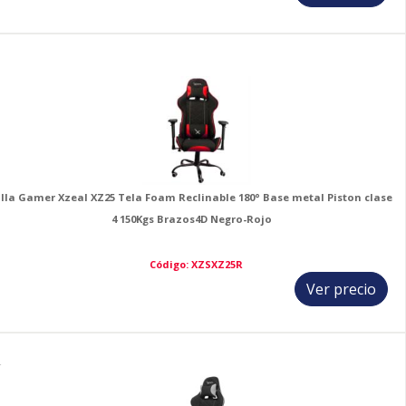
3
illa Gamer Xzeal XZ25 Tela Foam Reclinable 180° Base metal Piston clase
4 150Kgs Brazos4D Negro-Rojo
Código: XZSXZ25R
Ver precio
4