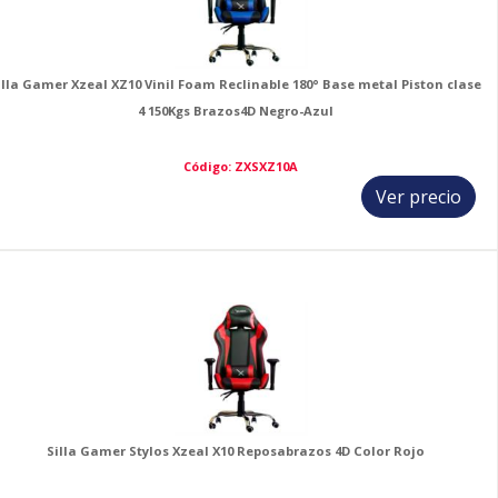
illa Gamer Xzeal XZ10 Vinil Foam Reclinable 180° Base metal Piston clase
4 150Kgs Brazos4D Negro-Azul
Código: ZXSXZ10A
Ver precio
9
Silla Gamer Stylos Xzeal X10 Reposabrazos 4D Color Rojo