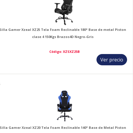
Silla Gamer Xzeal XZ25 Tela Foam Reclinable 180° Base de metal Piston
clase 4 150Kgs Brazos4D Negro-Gris
Código: XZSXZ25B
Ver precio
5
Silla Gamer Xzeal XZ20 Tela Foam Reclinable 140° Base de Metal Piston