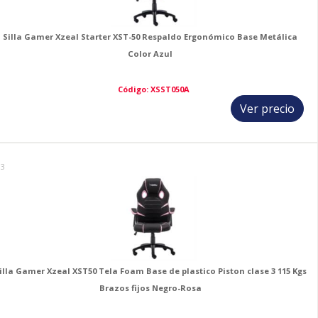
Silla Gamer Xzeal Starter XST-50 Respaldo Ergonómico Base Metálica
Color Azul
Código: XSST050A
Ver precio
13
illa Gamer Xzeal XST50 Tela Foam Base de plastico Piston clase 3 115 Kgs
Brazos fijos Negro-Rosa