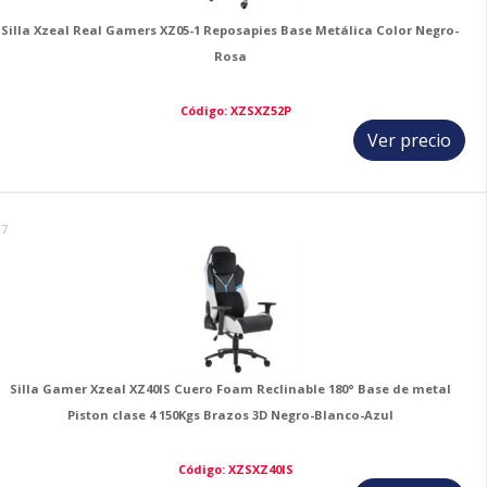
Silla Xzeal Real Gamers XZ05-1 Reposapies Base Metálica Color Negro-
Rosa
Código: XZSXZ52P
Ver precio
17
Silla Gamer Xzeal XZ40IS Cuero Foam Reclinable 180° Base de metal
Piston clase 4 150Kgs Brazos 3D Negro-Blanco-Azul
Código: XZSXZ40IS