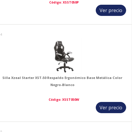
Código: XSST050P
Ver precio
14
Silla Xzeal Starter XST-50 Respaldo Ergonómico Base Metálica Color
Negro-Blanco
Código: XSST050W
Ver precio
15