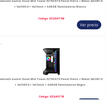
abinete Gamer Xzeal Mid Tower XZ150 ATX Panel Vidrio + Metal 2xUSB1.0
+ 1xUSD3.0 + 1x3.5mm + 4 ARGB Ventiladores Blanco
Código: XZGAXT1W
Ver precio
21
abinete Gamer Xzeal Mid Tower XZ150 ATX Panel Vidrio + Metal 2xUSB1.0
+ 1xUSD3.0 + 1x3.5mm + 4 ARGB Ventiladores Negro
Código: XZGAXT1B
Ver precio