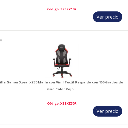
Código: ZXSXZ10R
Ver precio
10
illa Gamer Xzeal XZ30 Malla con Vinil Textil Respaldo con 150 Grados de
Giro Color Rojo
Código: XZSXZ30R
Ver precio