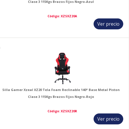
Clase 3 115Kgs Brazos Fijos Negro-Azul
Código: XZSXZ20A
Ver precio
6
Silla Gamer Xzeal XZ20 Tela Foam Reclinable 140° Base Metal Piston
Clase 3 115Kgs Brazos Fijos Negro-Rojo
Código: XZSXZ20R
Ver precio