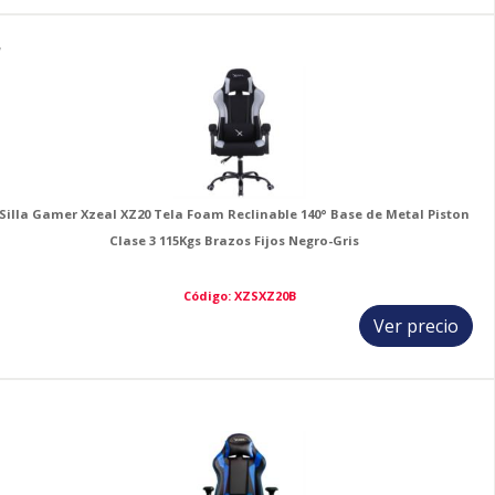
7
Silla Gamer Xzeal XZ20 Tela Foam Reclinable 140° Base de Metal Piston
Clase 3 115Kgs Brazos Fijos Negro-Gris
Código: XZSXZ20B
Ver precio
8