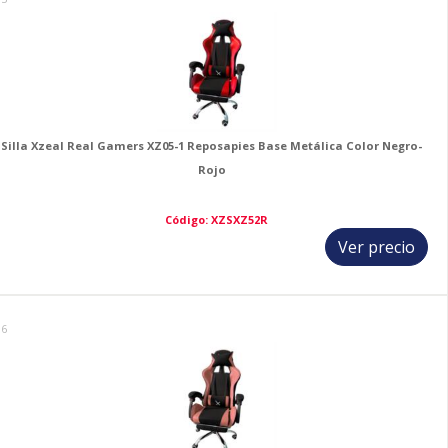
Silla Xzeal Real Gamers XZ05-1 Reposapies Base Metálica Color Negro-
Rojo
Código: XZSXZ52R
Ver precio
16